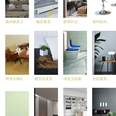
惠州家具工
晚安家居
静享时光，
简约时尚，
厂实现产品
荣膺2025
悦享生活
坚固舒适
追溯 实时
睡眠优选品
家居，您的
深度解析
打印条码与
牌，匠心打
生活艺术
AS020玻璃
价格实惠条
造高品质家
钢椅子及其
码打印机解
居生活
定制服务
决方案
明清古典红
穗宝轻柔舒
绿色卫浴新
光影随形，
木家具，江
适枕 专业
趋势 告别
智享生活
南之韵 探
支撑，安享
传统陶瓷，
手势感应台
秘大联华鼎
整夜好眠
迈向可循环
灯的静物摄
六套件软体
材料时代
影艺术