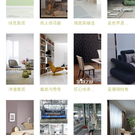
沙发
绿意新居
俗人俗话极
墙面装修选
蓝色早晨，
简约清新家
简家 给空
材小窍门
家 梦想实
居植物与摆
间做减法，
美观与预算
现的地方
件的美学融
为生活做加
的完美平衡
合
法
净澈雅居
尴尬与赞誉
匠心传承，
蓝珊瑚转角
探寻清新素
并存 智能
温暖生活
布艺沙发
雅的家居生
家居缘何越
——父亲家
小户型客厅
活美学
挫越勇，热
具厂的家居
的现代简约
度攀升
产品
爆款之选